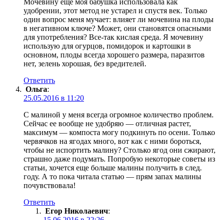
Мочевину еще моя бабушка использовала как
удобрении, этот метод не устарел и спустя век. Только
один вопрос меня мучает: влияет ли мочевина на плоды
в негативном ключе? Может, они становятся опасными
для употребления? Все-так кислая среда. Я мочевину
использую для огурцов, помидорок и картошки в
основном, плоды всегда хорошего размера, паразитов
нет, зелень хорошая, без вредителей.
Ответить
Ольга
:
25.05.2016 в 11:20
С малиной у меня всегда огромное количество проблем.
Сейчас ее вообще не удобряю — отличная растет,
максимум — компоста могу подкинуть по осени. Только
червячков на ягодах много, вот как с ними бороться,
чтобы не испортить малину? Столько ягод они сжирают,
страшно даже подумать. Попробую некоторые советы из
статьи, хочется еще больше малины получить в след.
году. А то пока читала статью — прям запах малины
почувствовала!
Ответить
Егор Николаевич
:
15.06.2016 в 22:26