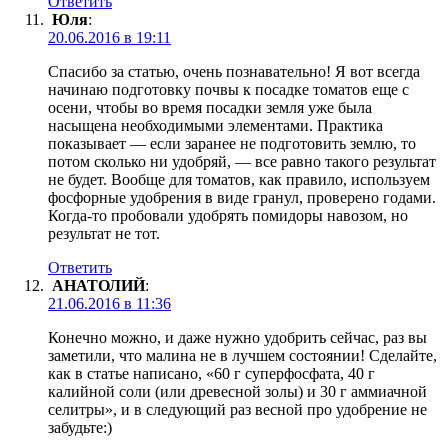
Ответить
Юля
:
20.06.2016 в 19:11
Спасибо за статью, очень познавательно! Я вот всегда
начинаю подготовку почвы к посадке томатов еще с
осени, чтобы во время посадки земля уже была
насыщена необходимыми элементами. Практика
показывает — если заранее не подготовить землю, то
потом сколько ни удобряй, — все равно такого результат
не будет. Вообще для томатов, как правило, используем
фосфорные удобрения в виде гранул, проверено годами.
Когда-то пробовали удобрять помидоры навозом, но
результат не тот.
Ответить
АНАТОЛИЙ
:
21.06.2016 в 11:36
Конечно можно, и даже нужно удобрить сейчас, раз вы
заметили, что малина не в лучшем состоянии! Сделайте,
как в статье написано, «60 г суперфосфата, 40 г
калийной соли (или древесной золы) и 30 г аммиачной
селитры», и в следующий раз весной про удобрение не
забудьте:)