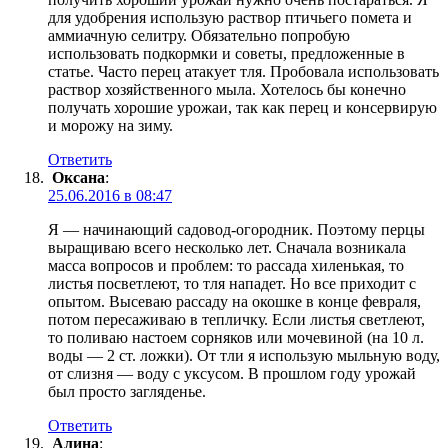
для удобрения использую раствор птичьего помета и
аммиачную селитру. Обязательно попробую
использовать подкормки и советы, предложенные в
статье. Часто перец атакует тля. Пробовала использовать
раствор хозяйственного мыла. Хотелось бы конечно
получать хорошие урожаи, так как перец и консервирую
и морожу на зиму.
Ответить
Оксана
:
25.06.2016 в 08:47
Я — начинающий садовод-огородник. Поэтому перцы
выращиваю всего несколько лет. Сначала возникала
масса вопросов и проблем: то рассада хиленькая, то
листья посветлеют, то тля нападет. Но все приходит с
опытом. Высеваю рассаду на окошке в конце февраля,
потом пересаживаю в тепличку. Если листья светлеют,
то поливаю настоем сорняков или мочевиной (на 10 л.
воды — 2 ст. ложки). От тли я использую мыльную воду,
от слизня — воду с уксусом. В прошлом году урожай
был просто загляденье.
Ответить
Алина
: