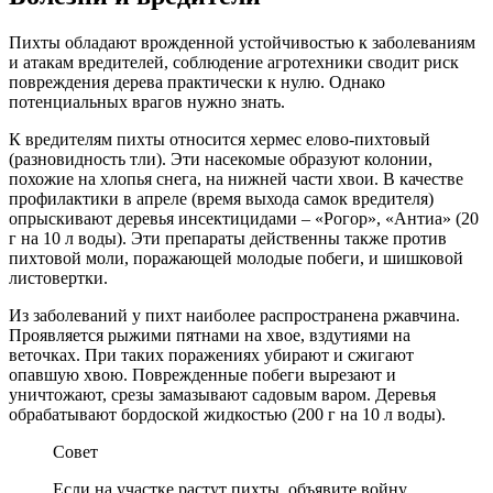
Пихты обладают врожденной устойчивостью к заболеваниям
и атакам вредителей, соблюдение агротехники сводит риск
повреждения дерева практически к нулю. Однако
потенциальных врагов нужно знать.
К вредителям пихты относится хермес елово-пихтовый
(разновидность тли). Эти насекомые образуют колонии,
похожие на хлопья снега, на нижней части хвои. В качестве
профилактики в апреле (время выхода самок вредителя)
опрыскивают деревья инсектицидами – «Рогор», «Антиа» (20
г на 10 л воды). Эти препараты действенны также против
пихтовой моли, поражающей молодые побеги, и шишковой
листовертки.
Из заболеваний у пихт наиболее распространена ржавчина.
Проявляется рыжими пятнами на хвое, вздутиями на
веточках. При таких поражениях убирают и сжигают
опавшую хвою. Поврежденные побеги вырезают и
уничтожают, срезы замазывают садовым варом. Деревья
обрабатывают бордоской жидкостью (200 г на 10 л воды).
Совет
Если на участке растут пихты, объявите войну