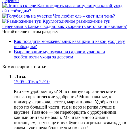
деревья?
Как посадить красавицу липу и какой уход
ей необходим?
Что любит ель – свет или тень?
Круглогодичное размножение туи
черенками в банке с водой: как укоренить веточки правильно?
Читайте еще в этом разделе:
Как посадить можжевельник казацкий и какой уход ему
необходим?
Выращивание мушмулы на садовом участке и
особенности ухода за деревом
Комментарии к статье
Лиза
:
15.05.2016 в 22:10
Кто чем удобряет лук? Я использую органические и
только органические удобрения! Минеральные, к
примеру, агрикола, вегета, марганцовка. Удобряю на
перо по большей части, так и перо и репка лучше и
вкуснее. Главное — не переборщить с удобрениями,
какими они бы не были. Мы итак много химии
поглощаем, а тут еще и лук будет из агрикол всяких, да в
таком луке вреда больше чем пользы!