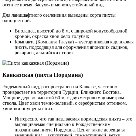
осеннее время. Засухо- и морозоустойчивый вид.
Для ландшафтного озеленения выведены сорта пихты
одноцветной:
Виолацеа, высотой до 8 м, с широкой конусообразной
кроной, окраска хвои бело-голубая;
Компакта (Компакта Глаука) – кустарниковая карликовая
пихта, подходящая для оформления японских садиков,
рокариев, альпийских горок.
Кавказская (пихта Нордмана)
Эндемичный вид, распространен на Кавказе, частично
произрастает на территории Турции, Ближнего Востока.
Мощное дерево высотой 60 м, с двухметровым диаметром
ствола. Цвет хвои темно-зеленый, с серебристым оттенком,
хвоинки опущены вниз.
Интересно, что так называемая нормандская пихта – это
выращиваемая специально к Рождественским
праздникам пихта Нордмана. Ценят такие деревца за
внешний вид – аккуратный, симметричный, ветки