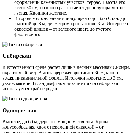
оформлении каменистых участков, террас. Высота его
всего 30 см, но крона разрастается до полутора метров,
густая. Хвоинки жесткие.
В городском озеленении популярен сорт Блю Стандарт –
высотой до 8 м, диаметром кроны около 3 м. Интересен
окраской шишек – от зеленого цвета до густого
фиолетового.
Сибирская
В естественной среде растет лишь в лесных массивах Сибири,
охраняемый вид. Высота деревьев достигает 30 м, крона
узкая, пирамидальной формы. Иголочки короткие, до 3 см,
узкие, мягкие. В ландшафтном дизайне пихта сибирская
используется крайне редко.
Одноцветная
Высокое, до 60 м, дерево с мощным стволом. Крона
конусообразная, хвоя с переменной окраской – от
голубоватого до серо-зеленого, с выраженной желтизной в