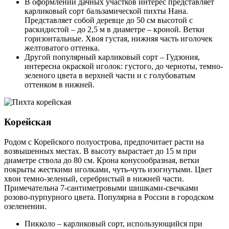
В оформлении дачных участков интерес представляет
карликовый сорт бальзамической пихты Нана.
Представляет собой деревце до 50 см высотой с
раскидистой – до 2,5 м в диаметре – кроной. Ветки
горизонтальные. Хвоя густая, нижняя часть иголочек
желтоватого оттенка.
Другой популярный карликовый сорт – Гудзония,
интересна окраской иголок: густого, до черноты, темно-
зеленого цвета в верхней части и с голубоватым
оттенком в нижней.
Корейская
Родом с Корейского полуострова, предпочитает расти на
возвышенных местах. В высоту вырастает до 15 м при
диаметре ствола до 80 см. Крона конусообразная, ветки
покрыты жесткими иголками, чуть-чуть изогнутыми. Цвет
хвои темно-зеленый, серебристый в нижней части.
Примечательна 7-сантиметровыми шишками-свечками
розово-пурпурного цвета. Популярна в России в городском
озеленении.
Пикколо – карликовый сорт, использующийся при